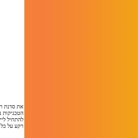
הטכניקות נ
להתחיל ליי
רקע על כל 