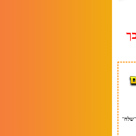
כך
שלח
"