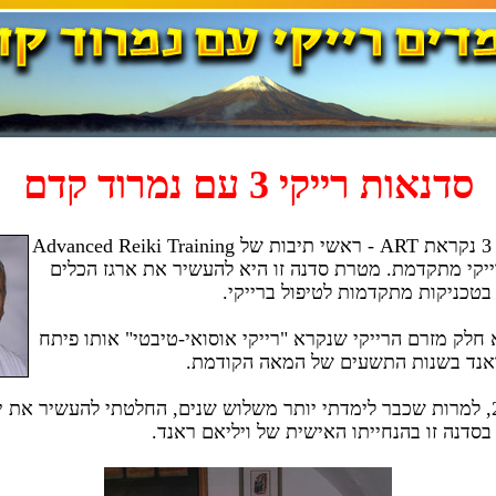
סדנאות רייקי 3 עם נמרוד קדם
סדנת רייקי 3 נקראת ART - ראשי תיבות של Advanced Reiki Training
יקי מתקדמת. מטרת סדנה זו היא להעשיר את ארגז הכלים
טכניקות מתקדמות לטיפול ברייקי.
א חלק מזרם הרייקי שנקרא "רייקי אוסואי-טיבטי" אותו פיתח
ראנד בשנות התשעים של המאה הקודמת.
בשנת 2006, למרות שכבר לימדתי יותר משלוש שנים, החלטתי להעשיר את י
סדנה זו בהנחייתו האישית של ויליאם ראנד.