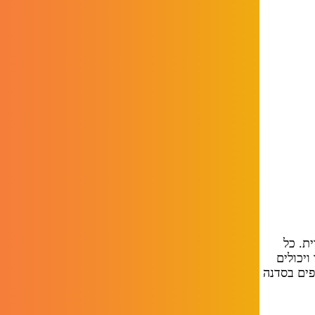
רית. כל
יכולים
פים בסדנה