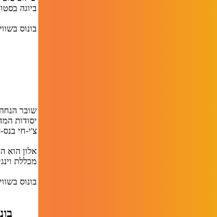
ביוגה בסטוד
בונוס בשווי 150 ש"ח - חינם
יסודות המד
צ'י-חי בנס-צ
אלון הוא ה
מכללת וינגי
בונוס בשווי 150 ש"ח - חינם
בונוס #4: חברות קבועה במו