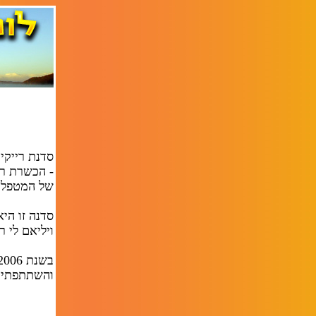
- הכשרת רי
של המטפל ב
סדנה זו הי
ויליאם לי 
והשתתפתי ב