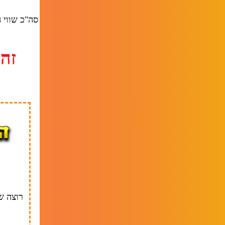
סה"כ שווי המ
זה
רוצה ש