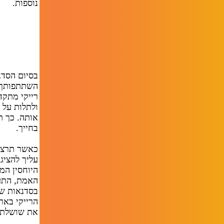
נוספות.
בסיום הסדנ
השתתפותך 
רייקי מתקד
ולתלות על 
אותה. כך תו
בחייך.
כאשר תרצה 
עליך להציג
היוחסין המ
האמת, התע
בסדנאות שלי
הרייקי באר
את שושלת ה