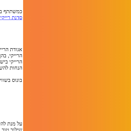
כמשתתף בסד
סדנת רייקי 1
אגודת הריי
הרייקי, בהן
הרייקי ביש
הנחות להשת
בונוס בשווי 120 ש"ח לשנה - חינ
על מנת להק